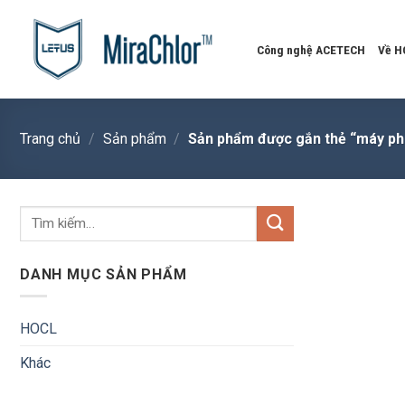
Skip
to
Công nghệ ACETECH
Về H
content
Trang chủ
/
Sản phẩm
/
Sản phẩm được gắn thẻ “máy phu
Tìm
kiếm:
DANH MỤC SẢN PHẨM
HOCL
Khác