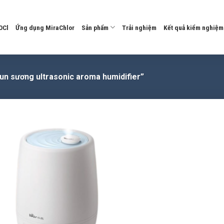
OCl
Ứng dụng MiraChlor
Sản phẩm
Trải nghiệm
Kết quả kiểm nghiệm
n sương ultrasonic aroma humidifier”
Add to
wishlist