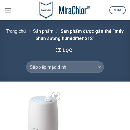
Skip
to
MUA
content
Trang chủ
/
Sản phẩm
/
Sản phẩm được gắn thẻ “máy
phun sương humidifier x12”
LỌC
Add to
wishlist