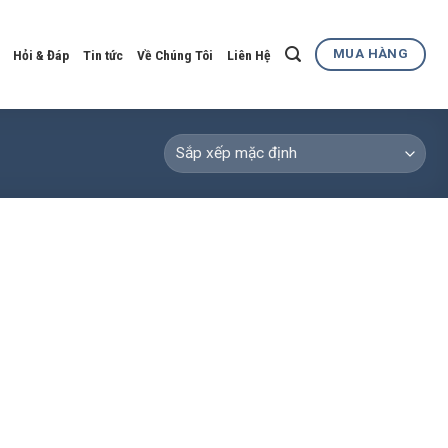
MUA HÀNG
Hỏi & Đáp
Tin tức
Về Chúng Tôi
Liên Hệ
Add to
wishlist