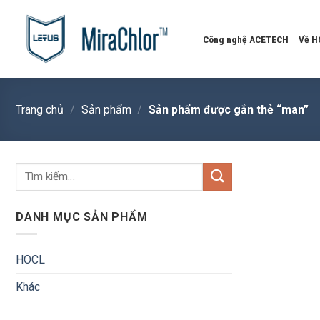
Skip
to
Công nghệ ACETECH
Về H
content
Trang chủ
/
Sản phẩm
/
Sản phẩm được gắn thẻ “man”
Tìm
kiếm:
DANH MỤC SẢN PHẨM
HOCL
Khác