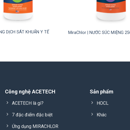
DUNG DỊCH SÁT KHUẨN Y TẾ
MiraChlor | NƯỚC SÚC MIỆNG 2
Công nghệ ACETECH
Sản phẩm
ACETECH là gì?
HOCL
7 đặc điểm đặc biệt
Khác
Ứng dụng MIRACHLOR