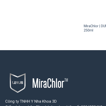
MiraChlor | 
250ml
Công ty TNHH Y Nha Khoa 3D